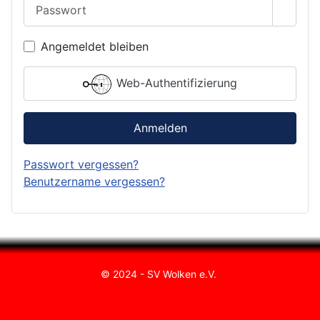
Passwort
Passwo
Angemeldet bleiben
Web-Authentifizierung
Anmelden
Passwort vergessen?
Benutzername vergessen?
© 2024 - SV Wolken e.V.